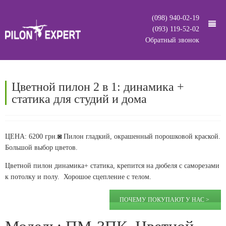
(098) 940-02-19
(093) 119-52-02
Обратный звонок
.
Пилоны
Цветной пилон 2 в 1: динамика +
статика для студий и дома
Доставка
Все модели
О нас
2 в 1: статика + динамика
ЦЕНА: 6200 грн.◙ Пилон гладкий, окрашенный порошковой краской.
Вопросы
Cтатика (не крутятся)
Большой выбор цветов.
Контакты
Несъемные (стационарные)
Цветной пилон динамика+ статика, крепится на дюбеля с саморезами
к потолку и полу. Хорошое сцепление с телом.
Быстросъемные
Гильза декоративная
ПОЧЕМУ ПОКУПАЮТ У НАС >