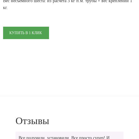
Вес несъемного шеста: из расчета 3 кг п.м. трубы + вес креплений 1
кг.
КУПИТЬ В 1 КЛИК
Отзывы
Все получили, установили. Все просто супер! И,